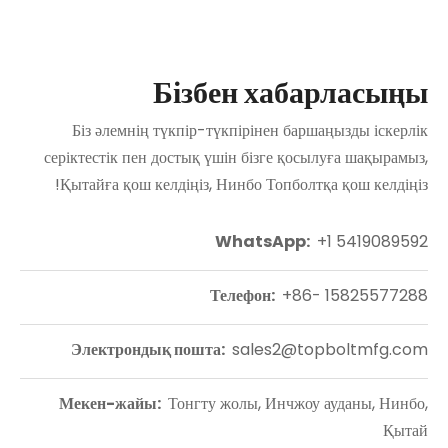
Бізбен хабарласыңы
Біз әлемнің түкпір-түкпірінен баршаңызды іскерлік
серіктестік пен достық үшін бізге қосылуға шақырамыз,
Қытайға қош келдіңіз, Нинбо Топболтқа қош келдіңіз!
WhatsApp:
+1 5419089592
Телефон:
+86- 15825577288
Электрондық пошта:
sales2@topboltmfg.com
Мекен-жайы:
Тонгту жолы, Инчжоу ауданы, Нинбо,
Қытай