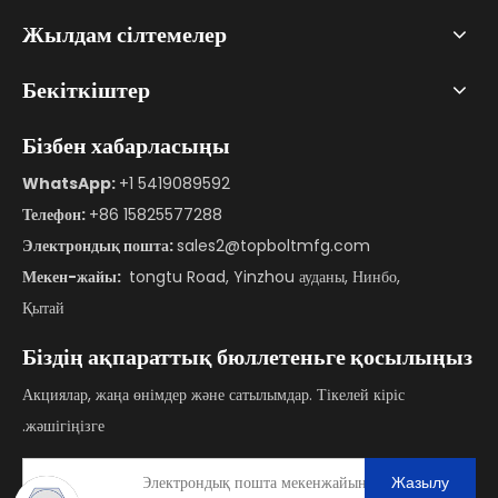
Жылдам сілтемелер
Бекіткіштер
Бізбен хабарласыңы
WhatsApp:
+1 5419089592
Телефон:
+86 15825577288
Электрондық пошта:
sales2@topboltmfg.com
Мекен-жайы:
tongtu Road, Yinzhou ауданы, Нинбо,
Қытай
Біздің ақпараттық бюллетеньге қосылыңыз
Акциялар, жаңа өнімдер және сатылымдар. Тікелей кіріс
жәшігіңізге.
Жазылу