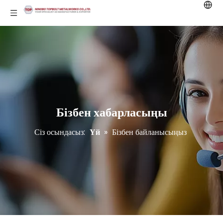
Бізбен хабарласыңы
Сіз осындасыз:
Үй
»
Бізбен байланысыңыз