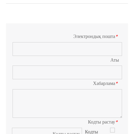
Электрондық пошта
*
Аты
Хабарлама
*
Кодты растау
*