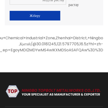
Жіберу
+Chemical+Industrial+Zone,Zhenhai+District,+Ningbo
,Қытай/@30.0181245,121.5797705,16.5z?hl=zh-
g_ep=EgoyMDI2MDYwMS4wIKXMDSoASAFQAw%3D%3D