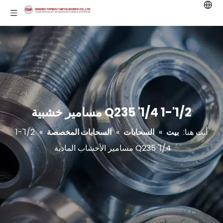
1/2'-1 1/4' Q235 مسامير خشبية
أنت هنا:
بيت
»
السحابات
»
السحابات المخصصة
»
1/2'-1
1/4' Q235 مسامير الأخشاب المادية