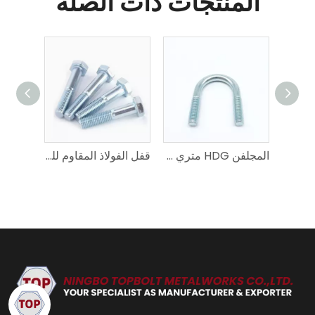
المنتجات ذات الصلة
حجم مخصص Q235 وصلة ربط المقطورة المادية
المجلفن HDG متري بوصة U البراغي
قفل الفولاذ المقاوم للصدأ | A2-70/A4-80/2205 دوبلكس | برغي غسالة الترباس | دين / إسو / أنسي