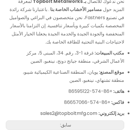
نحن ندعوك للاتصال
بـ Topbolt Metalworks
لمعرفة
المزيد حول
مسامير الأخشاب الخاصة بنا
. باعتبارنا شركة رائدة
في تصنيع Fastners، نحن متخصصون في البراغي والصواميل
المخصصة بكميات كبيرة وبأسعار تنافسية. إن التزامنا بالأسعار
المنخفضة والجودة الجيدة والخدمة الجيدة يجعلنا الخيار الأمثل
لاحتياجات البنية التحتية للطاقة الخاصة بك.
مكتب المبيعات:
غرفة 1-3، رقم. 34، المبنى 5، مركز
الأعمال الشرقي، منطقة جيانج دونج، نينغبو، الصين
موقع المصنع:
يويان، المنطقة الصناعية الكيميائية شيبو،
منطقة تشنهاي، نينغبو، الصين
هاتف:
+86-574-86595122
فاكس:
+86-574-86657066
بريد إلكتروني:
sales2@topboltmfg.com
سابق: